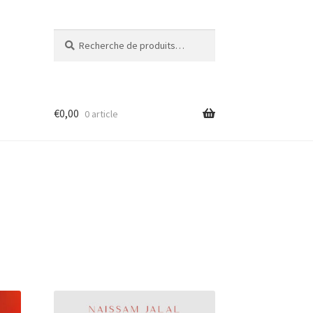
Recherche
Recherche
pour :
€
0,00
0 article