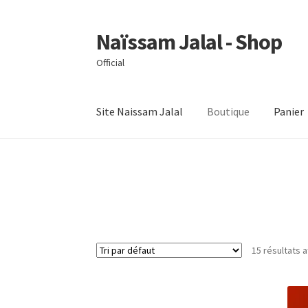
Naïssam Jalal - Shop
Aller
Aller
à
au
Official
la
contenu
navigation
Site Naissam Jalal
Boutique
Panier
Accueil
CVG – Conditions générales de vente
M
15 résultats a