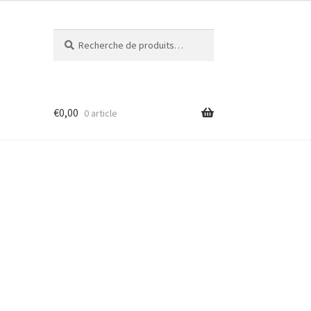
Recherche
Recherche
pour :
€
0,00
0 article