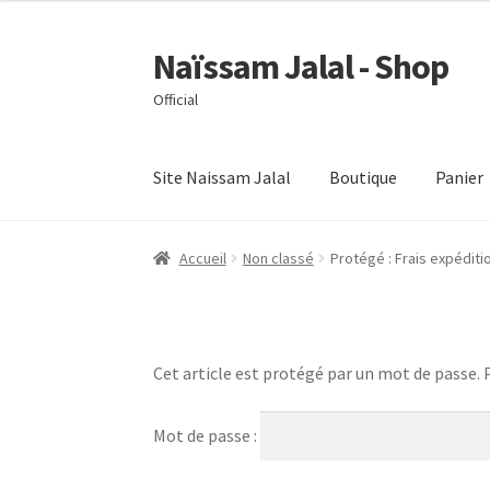
Naïssam Jalal - Shop
Aller
Aller
à
au
Official
la
contenu
navigation
Site Naissam Jalal
Boutique
Panier
Accueil
CVG – Conditions générales de vente
M
Accueil
Non classé
Protégé : Frais expéditio
Cet article est protégé par un mot de passe. Po
Mot de passe :