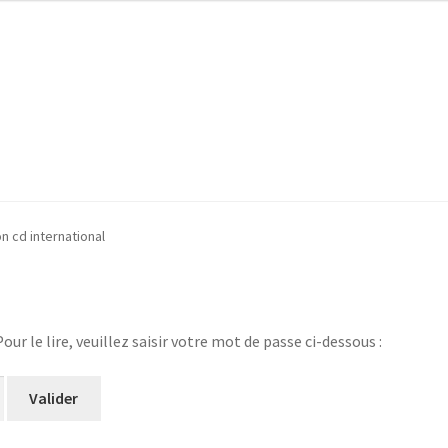
on compte
Page d’accueil
Panier
Validation de la commande
n cd international
ur le lire, veuillez saisir votre mot de passe ci-dessous :